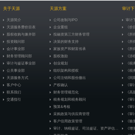
关于天源
天源方案
审计下
天源简介
公司改制与IPO
审计
天源服务费价目表
企业重组
《价
股权收购与兼并部
投融资第三方财务管理
《所
投资顾问部
决策的财务支持
《所
会计事业部
家族资产和财富传承
《所
财务管理顾问部
股权激励
《涉
审计与鉴证事业部
创业规划
《税
公关事业部
组织架构和授权
《税
天源服务方式
公司注销和股份撤出
《同
客户中心
产权确认
《审
联系我们
财务管理规范化
《高
交通指引
税务规划和税务顾问
《审计
预算&考核
《审计
采购政策与供应商管理
《审
客户信用政策管理
《验
审计、纳税鉴证、司法鉴证、资产评估、市值评估
《增资