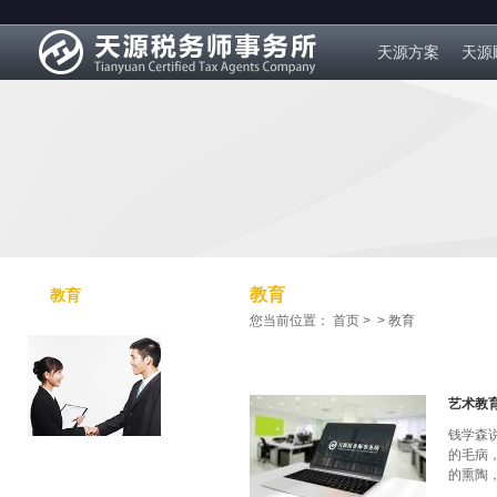
天源方案
天源
教育
教育
您当前位置：
首页
>
>
教育
艺术教
钱学森
的毛病
的熏陶，